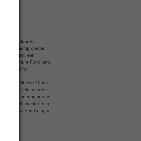
in Europa door te
en waterkrachtprojecten.
elijke impact, een
e Infrastructure Fund kent
atievergoeding.
gt specifiek voor 10 tot
r de intrinsieke waarde
Voor de uitvoering van het
 is in het investeren in
frastructure Fund is open