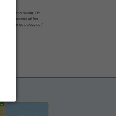
ngsbeslissing neemt. Dit
is van gegevens uit het
 hoe lang u de belegging /