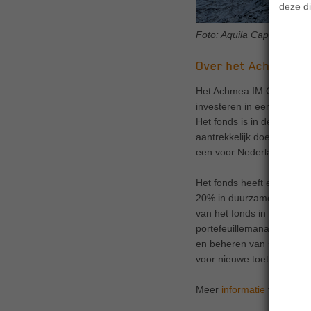
deze di
Foto: Aquila Capital
Over het Achmea IM 
Het Achmea IM Climate Infr
investeren in een goed ge
Het fonds is in december 
aantrekkelijk doelrendemen
een voor Nederlandse insti
Het fonds heeft een SFDR 9
20% in duurzame energiep
van het fonds in plaats va
portefeuillemanagement we
en beheren van schone ene
voor nieuwe toetreders.
Meer
informatie
vindt u o