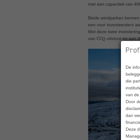
met een capaciteit van 4
Beide windparken kennen 
een voor investeerders aa
Met deze twee investering
van COշ-uitstoot en aan d
Prof
De inf
belegge
die par
institu
van de 
Door d
disclai
dan wel
financi
Deze d
Manage