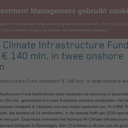
estment Management gebruikt cook
 dienstverlening
Beleggingsfondsen
MVB en Impact
alytische cookies om deze website goed te laten werken. Deze cookies
t
. Deze cookies mogen wij zonder uw toestemming plaatsen
 Climate Infrastructure Fun
 € 140 mln. in twee onshore
n
frastructure Fund investeert € 140 mln. in twee onshore w
rastructure Fund heeft binnen twee maanden na lancering in december
an 150 mln. geïnvesteerd in twee Europese onshore windparken. Het be
 bouwen windpark in Litouwen met een totale capaciteit van 74.4 MW. De
park, dat bestaat uit 14 windmolens, in de tweede helft van 2024 opera
n het park. Daarnaast investeert het Achmea IM Climate Infrastructur
ationeel windpark in Noorwegen. Met 72 turbines is dit een van de gro