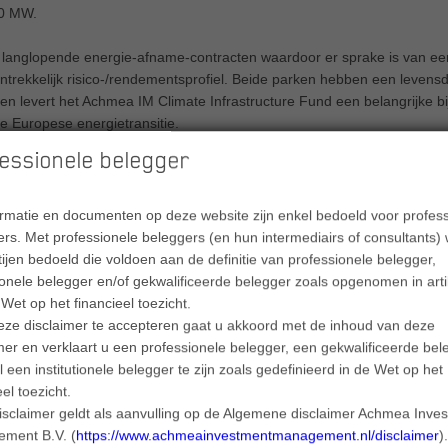
00 MW.
langlopende energie-afname-contracten waardoor er sprake is van ee
ntrekkelijk risico-/rendementsprofiel. Beide parken hebben een levensd
en levert het Achmea IM Climate Infrastructure Fund een belangrijke b
e Europese energietransitie.
essionele belegger
ormatie en documenten op deze website zijn enkel bedoeld voor profes
rs. Met professionele beleggers (en hun intermediairs of consultants)
tijen bedoeld die voldoen aan de definitie van professionele belegger,
tionele belegger en/of gekwalificeerde belegger zoals opgenomen in arti
Wet op het financieel toezicht.
eze disclaimer te accepteren gaat u akkoord met de inhoud van deze
mer en verklaart u een professionele belegger, een gekwalificeerde bel
 een institutionele belegger te zijn zoals gedefinieerd in de Wet op het
eel toezicht.
isclaimer geldt als aanvulling op de Algemene disclaimer Achmea Inve
ment B.V. (
https://www.achmeainvestmentmanagement.nl/disclaimer
)