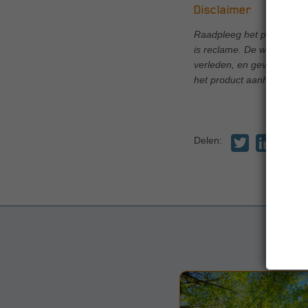
Disclaimer
Raadpleeg het prospectus 
is reclame. De weergegeve
verleden, en geven geen e
het product aanhoudt.
Delen: