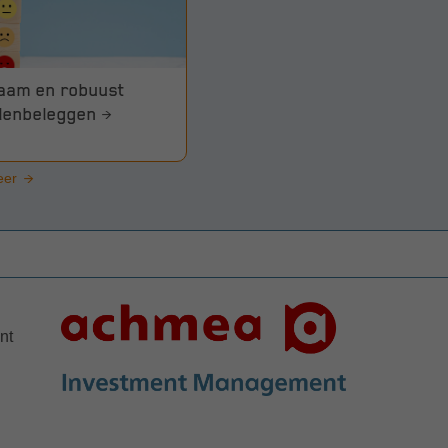
aam en robuust
lenbeleggen
eer
nt