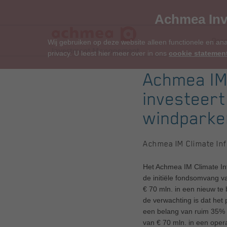
Achmea Inv
Onze
Wij gebruiken op deze website alleen functionele en an
privacy. U leest hier meer over in ons
cookie statemen
Achmea IM
investeert
windparke
Achmea IM Climate In
Het Achmea IM Climate Inf
de initiële fondsomvang v
€ 70 mln. in een nieuw te
de verwachting is dat het 
een belang van ruim 35% i
van € 70 mln. in een oper