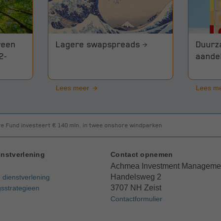
reen
Lagere swapspreads
Duurz
2-
aande
Lees meer
Lees m
e Fund investeert € 140 mln. in twee onshore windparken
nstverlening
Contact opnemen
Achmea Investment Manageme
Handelsweg 2
e dienstverlening
3707 NH Zeist
sstrategieen
Contactformulier