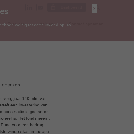
Dashboard
X
ies
Over ons
Actueel
Contact opnemen
 hebben weinig tot geen invloed op uw
d
indparken
 vorig jaar 140 mln. van
treft een investering van
 constructie is gestart en
tioneel is. Het fonds neemt
e Fund voor een bedrag
otste windparken in Europa