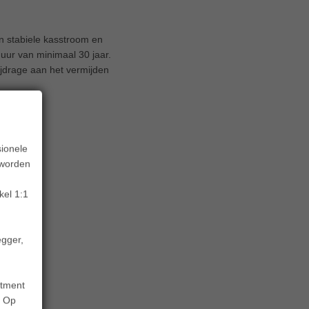
n stabiele kasstroom en
uur van minimaal 30 jaar.
ijdrage aan het vermijden
sionele
 worden
kel 1:1
egger,
stment
. Op