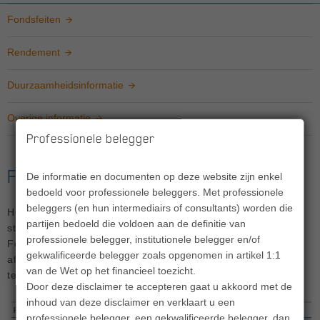
Fondsfeiten
Rendement
Duurzaamheidsinformatie
Overige informatie
Professionele belegger
Fondsfeiten
De informatie en documenten op deze website zijn enkel
bedoeld voor professionele beleggers. Met professionele
beleggers (en hun intermediairs of consultants) worden die
Het Fonds belegt voornamelijk in inflatie gerelateerde
partijen bedoeld die voldoen aan de definitie van
staatsobligaties, uitgegeven door Frankrijk en Duitsland. Het
professionele belegger, institutionele belegger en/of
Fonds beoogt door actief beheer op langere termijn en voor
gekwalificeerde belegger zoals opgenomen in artikel 1:1
aftrek van de lopende kosten factor (LKF) op jaarbasis beter
van de Wet op het financieel toezicht.
te presteren dan de benchmark.
Door deze disclaimer te accepteren gaat u akkoord met de
inhoud van deze disclaimer en verklaart u een
professionele belegger, een gekwalificeerde belegger, dan