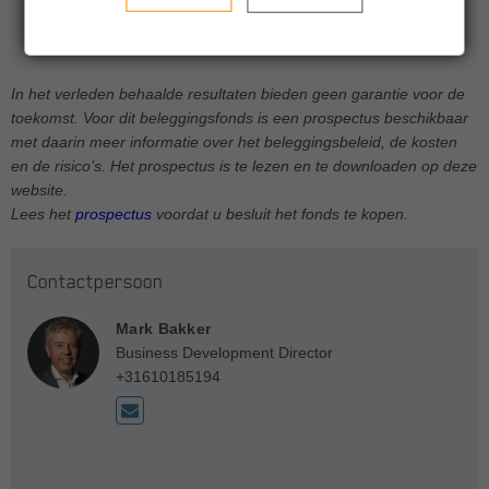
Achmea IM Euro Inflation Linked Bond Fund
In het verleden behaalde resultaten bieden geen garantie voor de
toekomst. Voor dit beleggingsfonds is een prospectus beschikbaar
met daarin meer informatie over het beleggingsbeleid, de kosten
en de risico’s. Het prospectus is te lezen en te downloaden op deze
website.
Lees het
prospectus
voordat u besluit het fonds te kopen.
Contactpersoon
Mark Bakker
Business Development Director
+31610185194