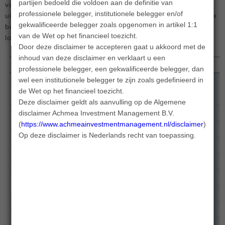
partijen bedoeld die voldoen aan de definitie van
van uitgevende instellingen wereldwijd, aandelen van
professionele belegger, institutionele belegger en/of
uitgevende instellingen in opkomende markten, hoogrentende
gekwalificeerde belegger zoals opgenomen in artikel 1:1
bedrijfsobligaties, staatsobligaties van opkomende landen in
van de Wet op het financieel toezicht.
lokale valuta en beursgenoteerd vastgoed.
Door deze disclaimer te accepteren gaat u akkoord met de
inhoud van deze disclaimer en verklaart u een
professionele belegger, een gekwalificeerde belegger, dan
wel een institutionele belegger te zijn zoals gedefinieerd in
de Wet op het financieel toezicht.
Deze disclaimer geldt als aanvulling op de Algemene
disclaimer Achmea Investment Management B.V.
(
https://www.achmeainvestmentmanagement.nl/disclaimer
).
Op deze disclaimer is Nederlands recht van toepassing.