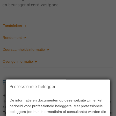
en beursgenoteerd vastgoed.
Fondsfeiten
Rendement
Duurzaamheidsinformatie
Overige informatie
Fondsfeiten
Professionele belegger
Het Fonds richt zich op vermogensgroei op de lange termijn.
De informatie en documenten op deze website zijn enkel
Het Fonds streeft een optimaal rendement- en risicoprofiel na
bedoeld voor professionele beleggers. Met professionele
en promoot ook sociale en/of ecologische kenmerken. Het
beleggers (en hun intermediairs of consultants) worden die
Fonds belegt indirect in een gediversifieerde mix van aandelen