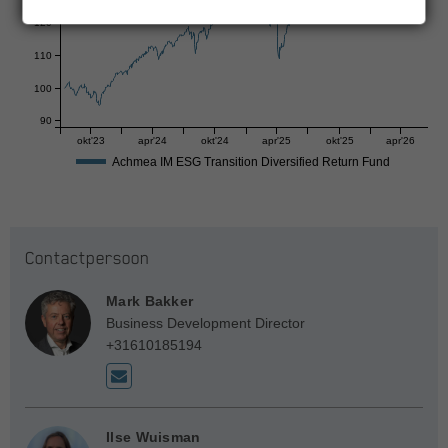
120
110
100
90
okt'23
apr'24
okt'24
apr'25
okt'25
apr'26
Achmea IM ESG Transition Diversified Return Fund
Contactpersoon
Mark Bakker
Business Development Director
+31610185194
Ilse Wuisman