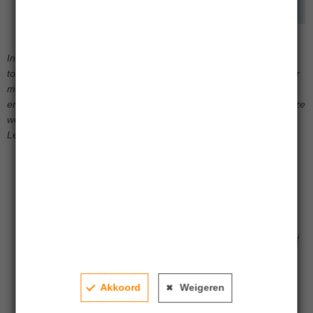
In het verleden behaalde resultaten bieden geen garantie voor de
toekomst. Voor dit beleggingsfonds is een prospectus beschikbaar
met daarin meer informatie over het beleggingsbeleid, de kosten
en de risico’s. Het prospectus is te lezen en te downloaden op deze
website.
Lees het
prospectus
voordat u besluit het fonds te kopen.
Intrinsieke Waarde
Klik en sleep op een periode om in te zoomen
Intrinsieke Waarde in euro’s
160
150
140
Akkoord
Weigeren
130