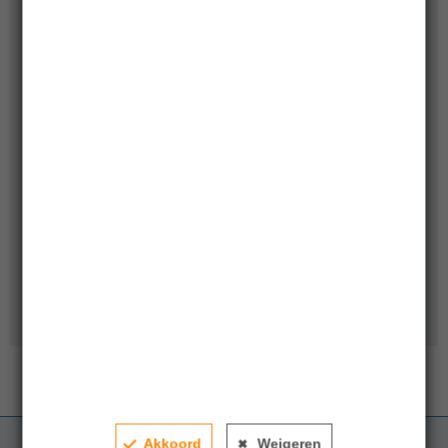
Contactpersoon
Mark Bakker
Business Development Director
+31610185194
Ilse Wuisman
Head of Sales & Business Development
+31 (0)6 52 027 525
Akkoord
Weigeren