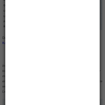
De actuele toe- en uittredingskosten vindt u op de pagina
Koersinformatie
.
In het verleden behaalde resultaten bieden geen garantie voor de
toekomst. Voor dit beleggingsfonds is een prospectus beschikbaar
met daarin meer informatie over het beleggingsbeleid, de kosten
en de risico’s. Het prospectus is te lezen en te downloaden op deze
website.
Lees het
prospectus
voordat u besluit het fonds te kopen.