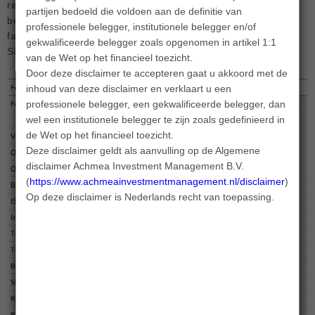
rendement, voor kosten te behalen ten opzichte van de
partijen bedoeld die voldoen aan de definitie van
benchmark. Het Fonds heeft exposure naar de volgende
professionele belegger, institutionele belegger en/of
factoren: Waarde, Kwaliteit, Lage Volatiliteit, Momentum en
gekwalificeerde belegger zoals opgenomen in artikel 1:1
Size (Global Developed Markets Factor Investing).
van de Wet op het financieel toezicht.
Door deze disclaimer te accepteren gaat u akkoord met de
inhoud van deze disclaimer en verklaart u een
professionele belegger, een gekwalificeerde belegger, dan
wel een institutionele belegger te zijn zoals gedefinieerd in
de Wet op het financieel toezicht.
Deze disclaimer geldt als aanvulling op de Algemene
disclaimer Achmea Investment Management B.V.
(
https://www.achmeainvestmentmanagement.nl/disclaimer
).
Op deze disclaimer is Nederlands recht van toepassing.