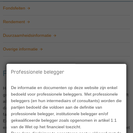
Fondsfeiten
Rendement
Duurzaamheidsinformatie
Overige informatie
Professionele belegger
Fondsfeiten
De informatie en documenten op deze website zijn enkel
Het Fonds belegt voornamelijk in langlopende investment
bedoeld voor professionele beleggers. Met professionele
grade euro gedenomineerde staatsobligaties. Het Fonds heeft
beleggers (en hun intermediairs of consultants) worden die
als doel om door passief beheer een rendement te behalen
partijen bedoeld die voldoen aan de definitie van
dat op langere termijn en voor aftrek van de lopende kosten
professionele belegger, institutionele belegger en/of
factor (LKF) in lijn ligt met het rendement van de benchmark.
gekwalificeerde belegger zoals opgenomen in artikel 1:1
Er is geen sprake van volledige replicatie van de benchmark,
van de Wet op het financieel toezicht.
er kunnen posities worden ingenomen ter optimalisatie van het