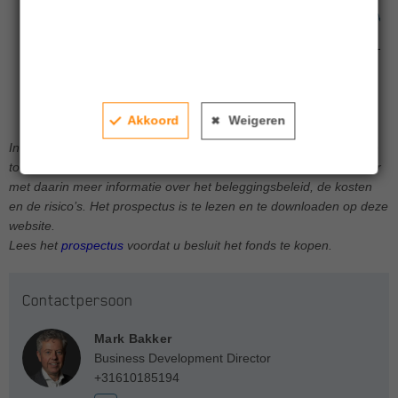
1100
1000
jan'22
jan'23
jan'24
jan'25
jan'26
Achmea IM Long Duration Bond Fund
Akkoord
Weigeren
In het verleden behaalde resultaten bieden geen garantie voor de
toekomst. Voor dit beleggingsfonds is een prospectus beschikbaar
met daarin meer informatie over het beleggingsbeleid, de kosten
en de risico’s. Het prospectus is te lezen en te downloaden op deze
website.
Lees het
prospectus
voordat u besluit het fonds te kopen.
Contactpersoon
Mark Bakker
Business Development Director
+31610185194