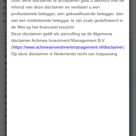
Door deze disclaimer te accepteren gaat u akkoord met de
risicorendementsprofiel van het Fonds. Door middel van een
inhoud van deze disclaimer en verklaart u een
minimale weging naar groene obligaties ondersteunt het
professionele belegger, een gekwalificeerde belegger, dan
Fonds het duurzaamheidsbeleid van landen binnen de
wel een institutionele belegger te zijn zoals gedefinieerd in
eurozone.
de Wet op het financieel toezicht.
Deze disclaimer geldt als aanvulling op de Algemene
disclaimer Achmea Investment Management B.V.
(
https://www.achmeainvestmentmanagement.nl/disclaimer
).
Op deze disclaimer is Nederlands recht van toepassing.