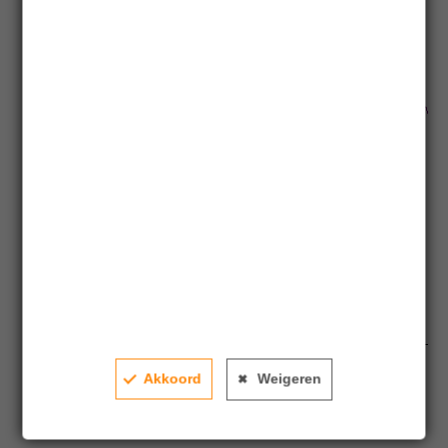
Intrinsieke Waarde
Klik en sleep op een periode om in te zoomen
Intrinsieke Waarde in euro’s
2400
2350
2300
2250
2200
2150
2100
2050
2000
1950
1900
1850
jan'22
jan'23
jan'24
jan'25
jan'26
Akkoord
Weigeren
Achmea IM ESG Transition Global High Yield Fund EUR hedged