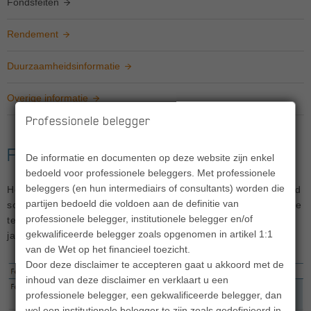
Fondsfeiten
Rendement
Duurzaamheidsinformatie
Overige informatie
Professionele belegger
Fondsfeiten
De informatie en documenten op deze website zijn enkel
bedoeld voor professionele beleggers. Met professionele
beleggers (en hun intermediairs of consultants) worden die
Het Fonds belegt voornamelijk in als high yield geclassificeerd
partijen bedoeld die voldoen aan de definitie van
schuldpapier. Het Fonds beoogt door actief beheer op langere
professionele belegger, institutionele belegger en/of
termijn en voor aftrek van de lopende kosten factor (LKF) op
gekwalificeerde belegger zoals opgenomen in artikel 1:1
jaarbasis beter te presteren dan de benchmark.
van de Wet op het financieel toezicht.
Door deze disclaimer te accepteren gaat u akkoord met de
inhoud van deze disclaimer en verklaart u een
professionele belegger, een gekwalificeerde belegger, dan
wel een institutionele belegger te zijn zoals gedefinieerd in