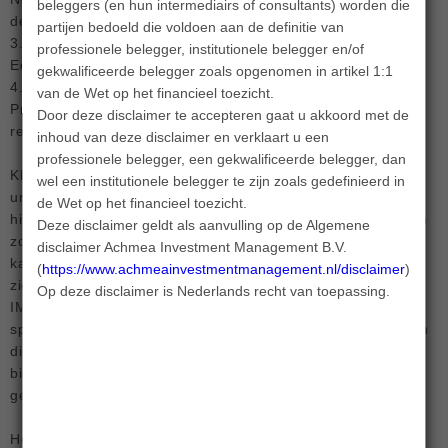
beleggers (en hun intermediairs of consultants) worden die
deelnemers;
partijen bedoeld die voldoen aan de definitie van
3. Een kostenefficiënte toegang tot de assetcategorie Private
professionele belegger, institutionele belegger en/of
Equity, ook voor kleinere pensioenfondsen;
gekwalificeerde belegger zoals opgenomen in artikel 1:1
4. Uitbesteding naar een impact-gespecialiseerde externe
van de Wet op het financieel toezicht.
Private Equity manager, inclusief sturing door Achmea IM op
Door deze disclaimer te accepteren gaat u akkoord met de
relevante impactthema’s.
inhoud van deze disclaimer en verklaart u een
professionele belegger, een gekwalificeerde belegger, dan
Klimaatverandering en gezondheidsproblemen vormen
wel een institutionele belegger te zijn zoals gedefinieerd in
urgente uitdagingen die wereldwijd voelbaar zijn. Extreme
de Wet op het financieel toezicht.
hitte, overstromingen en druk op voedselsystemen bedreigen
Deze disclaimer geldt als aanvulling op de Algemene
zowel ecosystemen als de volksgezondheid. Tegelijkertijd
disclaimer Achmea Investment Management B.V.
kampen ontwikkelde markten met vergrijzing, toenemende
(
https://www.achmeainvestmentmanagement.nl/disclaimer
).
ziektelast en een overbelaste zorginfrastructuur. Het Achmea
Op deze disclaimer is Nederlands recht van toepassing.
IM PE Partnership Fund – Healthy People & Planet 2025
speelt hierop in door te investeren in innovatieve oplossingen
die bijdragen aan CO₂-reductie, behoud en herstel van
biodiversiteit, voedselzekerheid, preventieve zorg en een
gezonde leefomgeving.
Het fonds biedt institutionele beleggers toegang tot