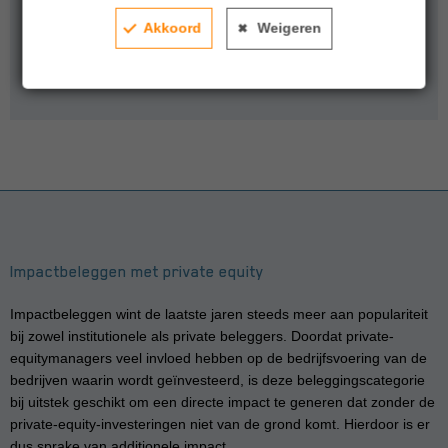
Meer informatie?
Akkoord
Weigeren
Download hier de 2-pager (pdf)
Impactbeleggen met private equity
Impactbeleggen wint de laatste jaren steeds meer aan populariteit
bij zowel institutionele als private beleggers. Doordat private-
equitymanagers veel invloed hebben op de bedrijfsvoering van de
bedrijven waarin wordt geïnvesteerd, is deze beleggingscategorie
bij uitstek geschikt om een directe impact te generen dat zonder de
private-equity-investeringen niet van de grond komt. Hierdoor is er
dus sprake van additionele impact.