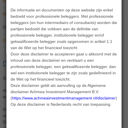
Fondsfeiten
De informatie en documenten op deze website zijn enkel
Rendement
bedoeld voor professionele beleggers. Met professionele
beleggers (en hun intermediairs of consultants) worden die
Duurzaamheidsinformatie
partijen bedoeld die voldoen aan de definitie van
professionele belegger, institutionele belegger en/of
Overige informatie
gekwalificeerde belegger zoals opgenomen in artikel 1:1
van de Wet op het financieel toezicht.
Door deze disclaimer te accepteren gaat u akkoord met de
inhoud van deze disclaimer en verklaart u een
Duurzaamheidsinformatie
professionele belegger, een gekwalificeerde belegger, dan
wel een institutionele belegger te zijn zoals gedefinieerd in
Deze pagina is gewijzigd op 2 januari 2026
de Wet op het financieel toezicht.
Deze disclaimer geldt als aanvulling op de Algemene
Het Maatschappelijk Verantwoord Beleggen beleid is van
disclaimer Achmea Investment Management B.V.
toepassing op dit fonds.
(
https://www.achmeainvestmentmanagement.nl/disclaimer
).
Op deze disclaimer is Nederlands recht van toepassing.
Dit fonds promoot ecologische en/of sociale kenmerken. Hiermee
classificeert dit fonds als artikel 8 onder de Sustainable Finance
Disclosure Regulation (SFDR). De SFDR is een verordening die