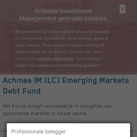
X
Achmea Investment
Management gebruikt cookies
Wij gebruiken op deze website alleen functionele
en analytische cookies om deze website goed te
laten werken. Deze cookies hebben weinig tot
geen invloed op uw privacy. U leest hier meer
over in ons
cookie statement
. Deze cookies
mogen wij zonder uw toestemming plaatsen
Achmea IM (LC) Emerging Markets
Debt Fund
Het Fonds belegt voornamelijk in obligaties van
opkomende markten in lokale valuta.
Professionele belegger