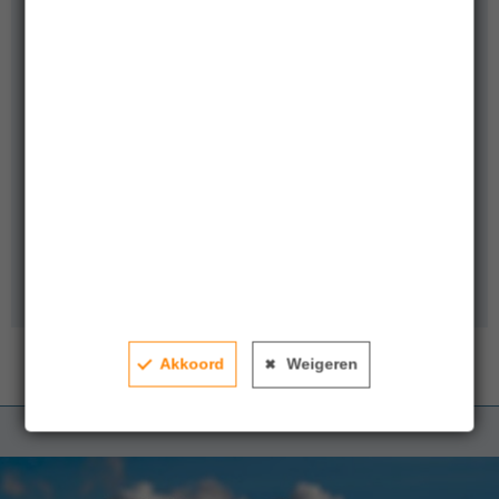
Business Development Director
+31610185194
Ilse Wuisman
Head of Sales & Business Development
+31 (0)6 52 027 525
Akkoord
Weigeren