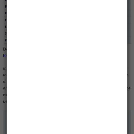
De actuele toe- en uittredingskosten vindt u op de pagina
Koersinformatie
.
In het verleden behaalde resultaten bieden geen garantie voor de
toekomst. Voor dit beleggingsfonds is een prospectus beschikbaar
met daarin meer informatie over het beleggingsbeleid, de kosten
en de risico’s. Het prospectus is te lezen en te downloaden op deze
website.
Lees het
prospectus
voordat u besluit het fonds te kopen.
Contactpersoon
Mark Bakker