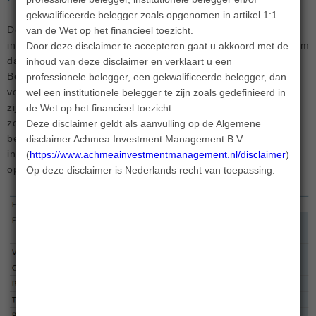
gekwalificeerde belegger zoals opgenomen in artikel 1:1
De doelstelling van het Fonds is om de benchmark, met
van de Wet op het financieel toezicht.
inachtneming van de aanpassing van het beleggingsuniversum
Door deze disclaimer te accepteren gaat u akkoord met de
dat ontstaat door toepassing van het MVB-beleid van de
inhoud van deze disclaimer en verklaart u een
Beheerder zo goed mogelijk te volgen. Er is geen sprake van
professionele belegger, een gekwalificeerde belegger, dan
volledige replicatie (nabootsing) van de benchmark. Hierdoor
wel een institutionele belegger te zijn zoals gedefinieerd in
zijn beperkte rendementsverschillen, afgezien van kosten
de Wet op het financieel toezicht.
zoals vermeld in het prospectus, ten opzichte van de
Deze disclaimer geldt als aanvulling op de Algemene
benchmark mogelijk. Het vermogensbeheer van het Fonds is
disclaimer Achmea Investment Management B.V.
ingericht op basis van enhanced indexing uit oogpunt van
(
https://www.achmeainvestmentmanagement.nl/disclaimer
).
optimalisering van het rendement-risicoprofiel.
Op deze disclaimer is Nederlands recht van toepassing.