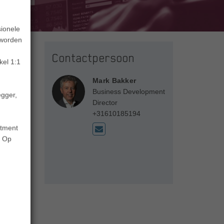
sionele
 worden
Contactpersoon
kel 1:1
Mark Bakker
Business Development
egger,
Director
+31610185194
stment
. Op