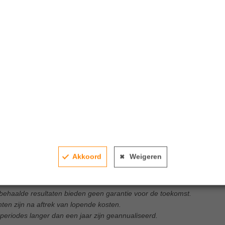
Akkoord
Weigeren
 behaalde resultaten bieden geen garantie voor de toekomst.
n zijn na aftrek van lopende kosten.
eriodes langer dan een jaar zijn geannualiseerd.