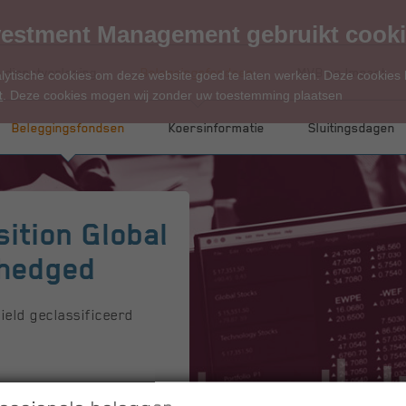
estment Management gebruikt cook
 dienstverlening
Beleggingsfondsen
MVB en Impact
alytische cookies om deze website goed te laten werken. Deze cookies
t
. Deze cookies mogen wij zonder uw toestemming plaatsen
Beleggingsfondsen
Koersinformatie
Sluitingsdagen
ition Global
 hedged
ield geclassificeerd