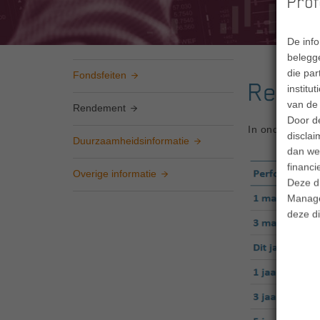
Prof
De inf
belegge
die par
Fondsfeiten
Rende
institu
van de 
Rendement
Door d
In onderstaand
disclai
Duurzaamheidsinformatie
dan wel
financi
Overige informatie
Deze d
Manage
deze di