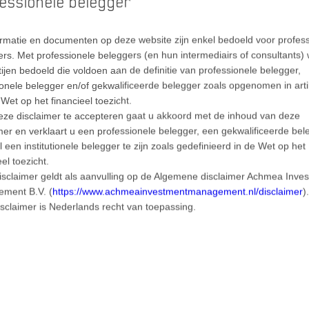
essionele belegger
ormatie en documenten op deze website zijn enkel bedoeld voor profes
rs. Met professionele beleggers (en hun intermediairs of consultants)
tijen bedoeld die voldoen aan de definitie van professionele belegger,
ment
tionele belegger en/of gekwalificeerde belegger zoals opgenomen in arti
Wet op het financieel toezicht.
eze disclaimer te accepteren gaat u akkoord met de inhoud van deze
e tabel en grafiek ziet u het rendement van dit fonds.
mer en verklaart u een professionele belegger, een gekwalificeerde bel
 een institutionele belegger te zijn zoals gedefinieerd in de Wet op het
eel toezicht.
isclaimer geldt als aanvulling op de Algemene disclaimer Achmea Inve
ment B.V. (
https://www.achmeainvestmentmanagement.nl/disclaimer
)
sclaimer is Nederlands recht van toepassing.