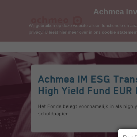
Achmea Inv
Onze
Wij gebruiken op deze website alleen functionele en an
privacy. U leest hier meer over in ons
cookie statemen
Achmea IM ESG Trans
High Yield Fund EUR
Het Fonds belegt voornamelijk in als high y
schuldpapier.