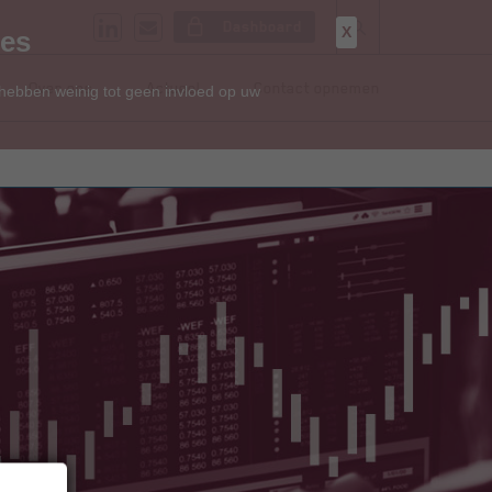
Dashboard
X
ies
Over ons
Actueel
Contact opnemen
 hebben weinig tot geen invloed op uw