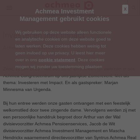
X
Achmea Investment
Management gebruikt cookies
Wij gebruiken op deze website alleen functionele
Investeren met impact
en analytische cookies om deze website goed te
laten werken. Deze cookies hebben weinig tot
Achmea Zomerevent 2023
geen invloed op uw privacy. U leest hier meer
over in ons
cookie statement
. Deze cookies
mogen wij zonder uw toestemming plaatsen
Zeist, 12 juni 2023 - Wat een weer! En wat een fijn weerzien in ons
Achmea Congrescentrum op ons jaarlijkse Zomerevent. Met als
thema: Investeren met Impact. En als gastspreker: Marjan
Minnesma van Urgenda.
Bij hun entree werden onze gasten ontvangen met een feestelijk
welkomstlied door twee zingende dame. Vervolgens werden zij met
een persoonlijke handdruk begroet door Arthur van der Wal
divisievoorzitter Achmea Pensioenservices, Jacob de Wit
divisievoorzitter Achmea Investment Management en Mascha
Hendrickx waarnemend directievoorzitter van Syntrus Achmea Real