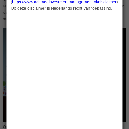
(
https://www.achmeainvestmentmanagement.nl/disclaimer
).
Minnesma wil haar strijd voor een duurzame wereld samen voeren:
Op deze disclaimer is Nederlands recht van toepassing.
samen met het bedrijfsleven, met overheden, met
maatschappelijke organisaties en met particulieren.
Opschalen en versnellen