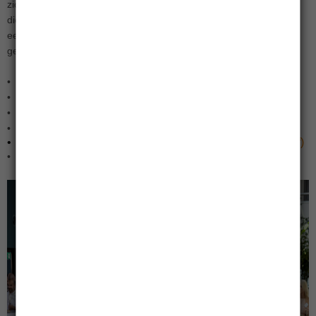
zich laten inspireren tijdens diverse breakout-sessies. De sessies,
die door diverse Achmea-collega’s verzorgd werden, boden over
een breed front onze oplossingen en actuele inzichten op het
gebied van pensioenen, beleggen en impact.
•
Impact maken met vastgoed (pdf)
•
Prikkelen voor pensioen, hoe doe je dat? (pdf)
•
Samenwerken in de nieuwe pensioenwereld (pdf)
•
Hoe gezond zijn uw beleggingen? (pdf)
•
De flexibele premieregeling, de lessen uit de praktijk (pdf)
•
Beleggen in hypotheken en impact realiseren? (pdf)