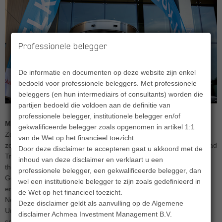
Professionele belegger
De informatie en documenten op deze website zijn enkel
bedoeld voor professionele beleggers. Met professionele
beleggers (en hun intermediairs of consultants) worden die
partijen bedoeld die voldoen aan de definitie van
professionele belegger, institutionele belegger en/of
Marjan Minnesma: icoon van duurzaamheid
gekwalificeerde belegger zoals opgenomen in artikel 1:1
Zeg je duurzaam, dan zeg je Marjan Minnesma. Diverse keren is
van de Wet op het financieel toezicht.
ze al uitgeroepen tot nummer 1 van de Duurzame 100 van Dagblad
Door deze disclaimer te accepteren gaat u akkoord met de
Trouw, een lijst van de meest invloedrijke Nederlanders op het
inhoud van deze disclaimer en verklaart u een
thema duurzaamheid. En vorig jaar nog won ze de prestigieuze
professionele belegger, een gekwalificeerde belegger, dan
Goldman Environmental Prize. Opgeleid als bedrijfskundige, jurist
wel een institutionele belegger te zijn zoals gedefinieerd in
en filosoof ontwikkelde Marjan zich tot een boegbeeld van de
de Wet op het financieel toezicht.
Nederlandse energietransitie. Dat doet ze vanuit de Stichting
Deze disclaimer geldt als aanvulling op de Algemene
Urgenda die ze in 2007 mede oprichtte en die zich inzet voor een
disclaimer Achmea Investment Management B.V.
snellere transitie naar een duurzame energievoorziening. Marjan