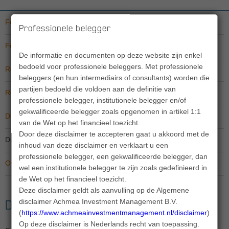
Fondsfeiten share class I
Professionele belegger
Fondsfeiten share class Z
De informatie en documenten op deze website zijn enkel
bedoeld voor professionele beleggers. Met professionele
Rendement share class I
beleggers (en hun intermediairs of consultants) worden die
partijen bedoeld die voldoen aan de definitie van
Rendement share class Z
professionele belegger, institutionele belegger en/of
gekwalificeerde belegger zoals opgenomen in artikel 1:1
Duurzaamheidsinformatie share class I
van de Wet op het financieel toezicht.
Door deze disclaimer te accepteren gaat u akkoord met de
Duurzaamheidsinformatie share class Z
inhoud van deze disclaimer en verklaart u een
professionele belegger, een gekwalificeerde belegger, dan
Overige informatie
wel een institutionele belegger te zijn zoals gedefinieerd in
de Wet op het financieel toezicht.
Deze disclaimer geldt als aanvulling op de Algemene
disclaimer Achmea Investment Management B.V.
Duurzaamheidsinformatie
(
https://www.achmeainvestmentmanagement.nl/disclaimer
).
Op deze disclaimer is Nederlands recht van toepassing.