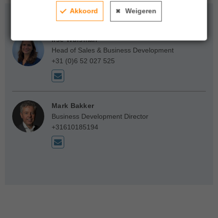
Akkoord
Weigeren
Contactpersoon
Ilse Wuisman
Head of Sales & Business Development
+31 (0)6 52 027 525
Mark Bakker
Business Development Director
+31610185194