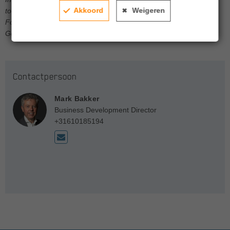
Akkoord
Weigeren
toekomst.
Fondsrendementen zijn na aftrek van lopende kosten.
Gegevens over periodes langer dan een jaar zijn geannualiseerd.
Contactpersoon
Mark Bakker
Business Development Director
+31610185194