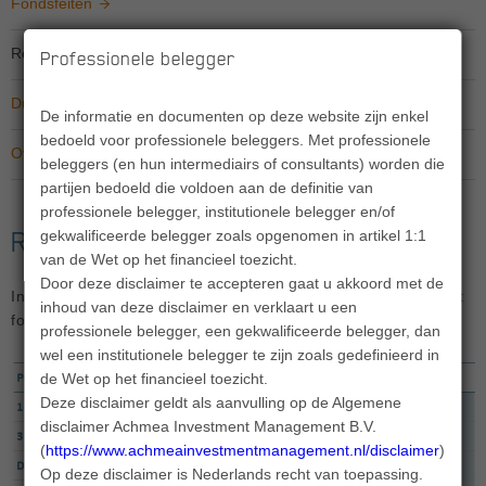
Fondsfeiten
Rendement
Professionele belegger
Duurzaamheidsinformatie
De informatie en documenten op deze website zijn enkel
bedoeld voor professionele beleggers. Met professionele
Overige informatie
beleggers (en hun intermediairs of consultants) worden die
partijen bedoeld die voldoen aan de definitie van
professionele belegger, institutionele belegger en/of
Rendement
gekwalificeerde belegger zoals opgenomen in artikel 1:1
van de Wet op het financieel toezicht.
Door deze disclaimer te accepteren gaat u akkoord met de
In onderstaande tabel en grafiek ziet u het rendement van dit
inhoud van deze disclaimer en verklaart u een
fonds.
professionele belegger, een gekwalificeerde belegger, dan
wel een institutionele belegger te zijn zoals gedefinieerd in
de Wet op het financieel toezicht.
Deze disclaimer geldt als aanvulling op de Algemene
disclaimer Achmea Investment Management B.V.
(
https://www.achmeainvestmentmanagement.nl/disclaimer
).
Op deze disclaimer is Nederlands recht van toepassing.