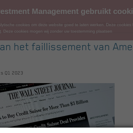
estment Management gebruikt cook
 dienstverlening
Beleggingsfondsen
MVB en Impact
alytische cookies om deze website goed te laten werken. Deze cookies
t
. Deze cookies mogen wij zonder uw toestemming plaatsen
an het faillissement van Am
ts Q1 2023