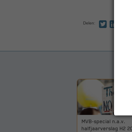
Delen:
MVB-special n.a.v.
halfjaarverslag H2 2