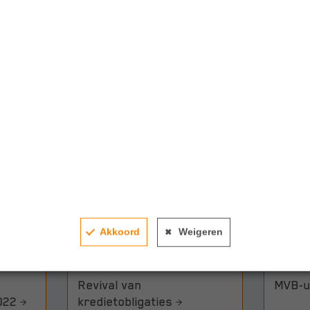
Gerelateerde artikelen
Akkoord
Weigeren
Revival van
MVB-u
022
kredietobligaties