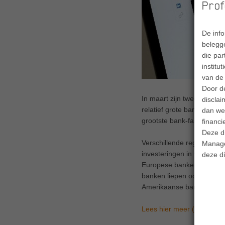
Prof
De inf
belegge
die par
institu
van de 
Door d
In maart zijn twee Amerik
disclai
relatief grote bank (acti
dan wel
grootste bank-faillissement
financi
Deze d
Verschillende regionale b
Manage
investeringen in vastrent
deze di
Europese banken, met Cred
banken liepen ook uit. Ec
Amerikaanse banken; de po
Lees hier meer (pdf)
.