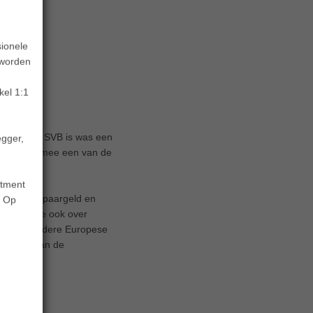
sionele
 worden
kel 1:1
ture Bank. SVB is was een
egger,
Het is hiermee een van de
stment
 groei in spaargeld en
. Op
nken waaide ook over
lagen op andere Europese
spositie dan de