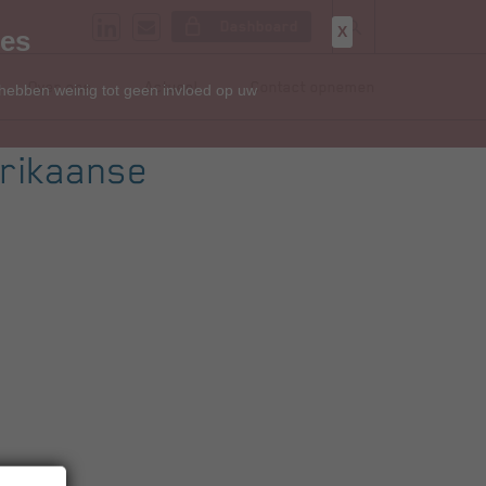
Dashboard
X
ies
Over ons
Actueel
Contact opnemen
 hebben weinig tot geen invloed op uw
erikaanse