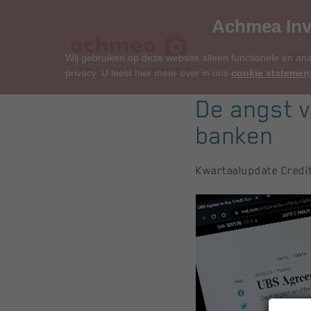
Achmea Inv
Onze
Wij gebruiken op deze website alleen functionele en an
privacy. U leest hier meer over in ons
cookie statemen
De angst v
banken
Kwartaalupdate Credi