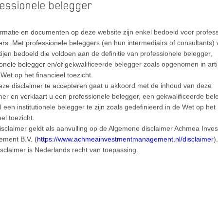
essionele belegger
ormatie en documenten op deze website zijn enkel bedoeld voor profes
rs. Met professionele beleggers (en hun intermediairs of consultants)
tijen bedoeld die voldoen aan de definitie van professionele belegger,
tionele belegger en/of gekwalificeerde belegger zoals opgenomen in arti
Wet op het financieel toezicht.
eze disclaimer te accepteren gaat u akkoord met de inhoud van deze
aanse banken failliet gegaan, de Silicon Valley Bank (SVB) en de Signa
mer en verklaart u een professionele belegger, een gekwalificeerde bel
va van meer dan USD 200 mrd.) die de laatste jaren hard was gegroeid. 
 een institutionele belegger te zijn zoals gedefinieerd in de Wet op het
en allertijden.
eel toezicht.
isclaimer geldt als aanvulling op de Algemene disclaimer Achmea Inve
anken in de VS hebben soortgelijke problemen als SVB, een behoorlijke
ment B.V. (
https://www.achmeainvestmentmanagement.nl/disclaimer
)
ende waarden met een langere looptijd. Het tumult bij Amerikaanse ba
sclaimer is Nederlands recht van toepassing.
it Suisse (CS) als slachtoffer van het slechte sentiment. Kredietops
hter, Europese banken hebben over het algemeen een betere liquiditeit
tentiële verliezen op liquide instrumenten zijn beperkt.