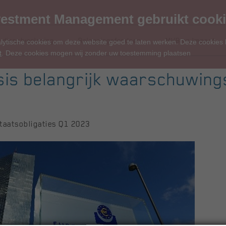
estment Management gebruikt cook
 dienstverlening
Beleggingsfondsen
MVB en Impact
alytische cookies om deze website goed te laten werken. Deze cookies
t
. Deze cookies mogen wij zonder uw toestemming plaatsen
sis belangrijk waarschuwing
taatsobligaties Q1 2023