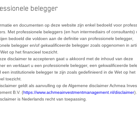
essionele belegger
ormatie en documenten op deze website zijn enkel bedoeld voor profes
rs. Met professionele beleggers (en hun intermediairs of consultants)
tijen bedoeld die voldoen aan de definitie van professionele belegger,
tionele belegger en/of gekwalificeerde belegger zoals opgenomen in arti
Wet op het financieel toezicht.
eze disclaimer te accepteren gaat u akkoord met de inhoud van deze
mer en verklaart u een professionele belegger, een gekwalificeerde bel
licon Valley Bank in de Verenigde Staten sloeg de bankencrisis al snel
 een institutionele belegger te zijn zoals gedefinieerd in de Wet op het
verkop gered worden. De situatie is inmiddels enigszins gekalmeerd 
eel toezicht.
van de centrale banken blijft. De ECB richt zich ondertussen vooral op de
isclaimer geldt als aanvulling op de Algemene disclaimer Achmea Inve
illen optrekken ondanks de toenemende problemen op de financiële mar
ment B.V. (
https://www.achmeainvestmentmanagement.nl/disclaimer
)
sclaimer is Nederlands recht van toepassing.
groot risico te nemen. Is de huidige economie sterk genoeg om met de
eidelijk afkoelen en een recessie worden voorkomen? Of zijn de centr
e monetaire beleid en zijn er al snel weer renteverlagingen nodig om
het verleden lijkt het ‘trackrecord’ van de centrale banken niet al te go
jken, voert de ECB momenteel nog steeds een pro-cyclisch beleid, terwijl 