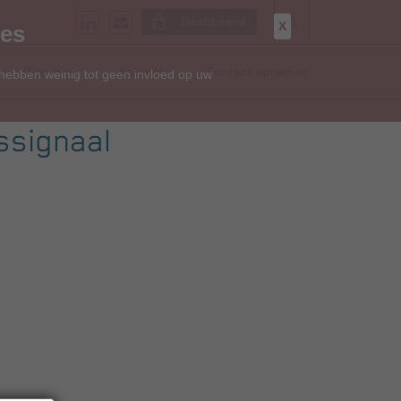
Dashboard
X
ies
Over ons
Actueel
Contact opnemen
 hebben weinig tot geen invloed op uw
ssignaal