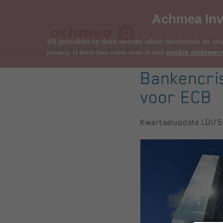
Achmea Inv
Onze
Wij gebruiken op deze website alleen functionele en an
privacy. U leest hier meer over in ons
cookie statemen
Bankencri
voor ECB
Kwartaalupdate LDI/S