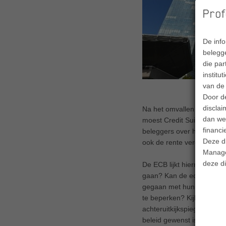
Prof
De inf
belegge
die par
institu
van de 
Door d
disclai
Na het omvallen van de Si
dan wel
moest Credit Suisse halso
financi
beleggers over het beleid 
Deze d
ook de rente verder te w
Manage
deze di
De ECB lijkt hiermee een 
gaan? Kan de economie gel
gegaan met hun agressiev
te beperken? Kijkend naar 
achteruitkijkspiegel te ki
beleid gewenst is.