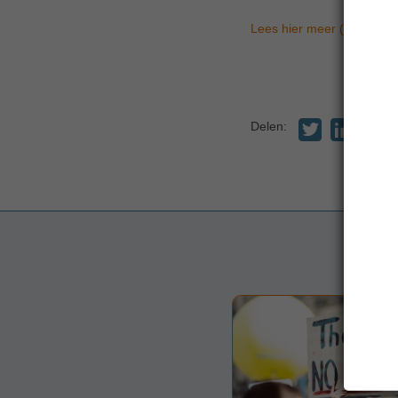
Lees hier meer (pdf)
.
Delen: