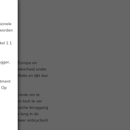
sionele
 worden
kel 1:1
egger,
 over naar Europa en
maar de onzekerheid onder
 hoge inflatie en lijkt dan
stment
kten.
. Op
ze hogere rente om te
ale banken toch te ver
 de economische teruggang
ed. Door te lang in de
juist een meer anticyclisch