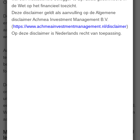
CO2-uitstoot terug te dringen.
de Wet op het financieel toezicht.
Deze disclaimer geldt als aanvulling op de Algemene
Deze aanpak is inmiddels toegepast op de Achmea IM aandelen-
disclaimer Achmea Investment Management B.V.
en bedrijfsobligatiefondsen en op veel klantportefeuilles. Naar
(
https://www.achmeainvestmentmanagement.nl/disclaimer
).
aanleiding van de evaluatie van de Achmea IM voorkeursaanpak,
Op deze disclaimer is Nederlands recht van toepassing.
wordt het beleid fossiele brandstoffen verder aangescherpt.
Achmea IM kiest ervoor om de fossiele sector niet bij voorbaat uit
te sluiten, maar haar invloed als belegger te gebruiken om
bedrijven tot verandering aan te zetten. Uiteindelijk is de primaire
focus reductie van broeikasgassen in de reële economie.
Door engagementactiviteiten te koppelen aan stemgedrag als
onderdeel van een escalatiestrategie kan maximale druk worden
uitgeoefend op CO2-intensieve ondernemingen. Een vereiste is
een duidelijk transitiepad dat gekoppeld is aan het beloningsbeleid.
Wanneer bedrijven onvoldoende bewegen, komen ze uiteindelijk in
aanmerking voor uitsluiting.
Meer weten over onze aangescherpte voorkeursaanpak? U
leest het in onze
MVB-update
.