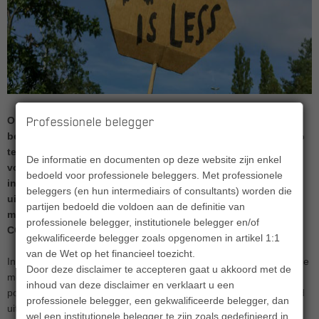
Professionele belegger
Om de CO2-voetafdruk van haar aandelen- en
bedrijfsobligatieportefeuilles in 2030 in absolute zin met 50%
te reduceren ten opzichte van 2020, heeft Achmea IM haar
De informatie en documenten op deze website zijn enkel
voorkeursaanpak CO2-reductie aangescherpt. Via
bedoeld voor professionele beleggers. Met professionele
intensivering van stem- en engagementactiviteiten en
beleggers (en hun intermediairs of consultants) worden die
uitsluiting, wil Achmea IM portefeuilles meer in lijn brengen
partijen bedoeld die voldoen aan de definitie van
met het reductiepad én voorsorteren op de transitie naar een
professionele belegger, institutionele belegger en/of
CO2-arme economie.
gekwalificeerde belegger zoals opgenomen in artikel 1:1
van de Wet op het financieel toezicht.
In 2022 ontwikkelde Achmea IM de voorkeursaanpak CO2-reductie
Door deze disclaimer te accepteren gaat u akkoord met de
met twee doelstellingen: beperking van de blootstelling van de
inhoud van deze disclaimer en verklaart u een
portefeuille aan transitiegerelateerde beleggingsrisico’s en invloed
professionele belegger, een gekwalificeerde belegger, dan
uitoefenen op de ondernemingen waarin we beleggen om hun
wel een institutionele belegger te zijn zoals gedefinieerd in