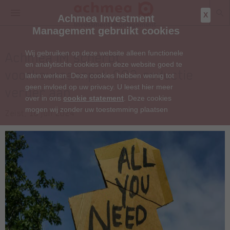
X
Achmea Investment
Management gebruikt cookies
Wij gebruiken op deze website alleen functionele
Achmea IM scherpt
en analytische cookies om deze website goed te
voorkeursaanpak CO2-reductie
laten werken. Deze cookies hebben weinig tot
geen invloed op uw privacy. U leest hier meer
verder aan
over in ons
cookie statement
. Deze cookies
mogen wij zonder uw toestemming plaatsen
Zeist, 16 juli 2024