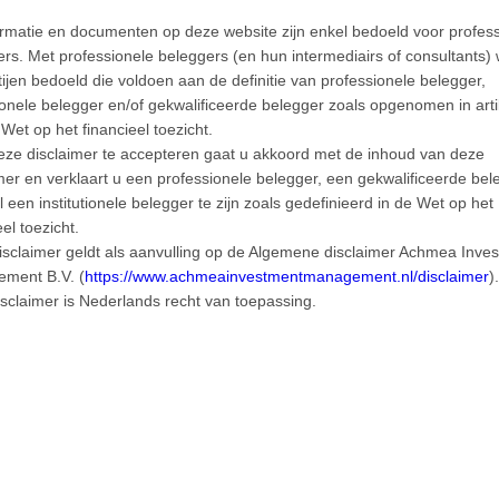
ormatie en documenten op deze website zijn enkel bedoeld voor profes
rs. Met professionele beleggers (en hun intermediairs of consultants)
tijen bedoeld die voldoen aan de definitie van professionele belegger,
tionele belegger en/of gekwalificeerde belegger zoals opgenomen in arti
Wet op het financieel toezicht.
eze disclaimer te accepteren gaat u akkoord met de inhoud van deze
mer en verklaart u een professionele belegger, een gekwalificeerde bel
alansmanagement erg belangrijk. Hoe kan dit het beste worden ingeric
 een institutionele belegger te zijn zoals gedefinieerd in de Wet op het
uant en Armijn Eikelboom, Senior Fiduciair Adviseur, hebben hier een d
eel toezicht.
rak met hen onder andere over de samenwerking tussen fiduciair en v
isclaimer geldt als aanvulling op de Algemene disclaimer Achmea Inve
ernancerisico’s en de voorbereidingen met klanten op de WTP.
ment B.V. (
https://www.achmeainvestmentmanagement.nl/disclaimer
)
sclaimer is Nederlands recht van toepassing.
w-artikel (pdf)