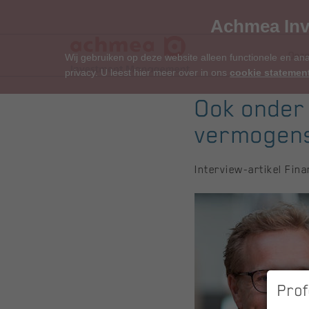
Achmea Inv
Onze
Wij gebruiken op deze website alleen functionele en an
privacy. U leest hier meer over in ons
cookie statemen
Ook onder 
vermogens
Interview-artikel Fina
Prof