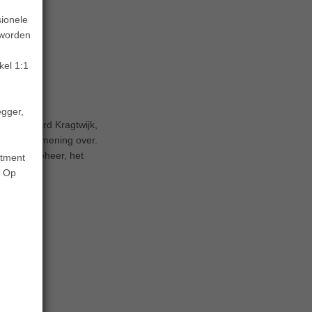
sionele
 worden
kel 1:1
egger,
ht? Richard Kragtwijk,
uidelijke mening over.
ermogensbeheer, het
stment
. Op