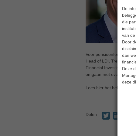
De inf
belegge
die par
institu
van de 
Door d
disclai
Voor pensioenfondsen is b
dan wel
Head of LDI, Treasury & Q
financi
Financial Investigator sp
Deze d
omgaan met eventuele gov
Manage
deze di
Lees hier het hele
intervie
Delen: