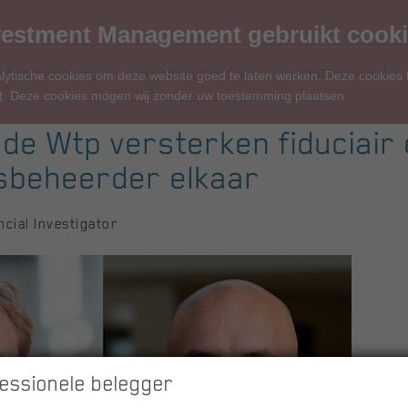
estment Management gebruikt cook
 dienstverlening
Beleggingsfondsen
MVB en Impact
alytische cookies om deze website goed te laten werken. Deze cookies
t
. Deze cookies mogen wij zonder uw toestemming plaatsen
de Wtp versterken fiduciair
beheerder elkaar
ncial Investigator
essionele belegger