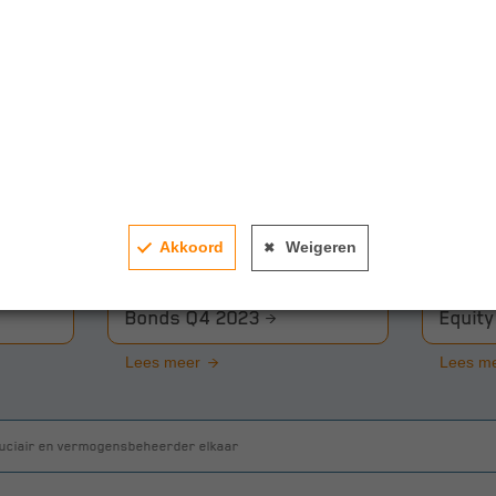
Gerelateerde artikelen
Akkoord
Weigeren
, deel
Kwartaalupdate Green
Kwart
Bonds Q4 2023
Equit
Lees meer
Lees m
duciair en vermogensbeheerder elkaar