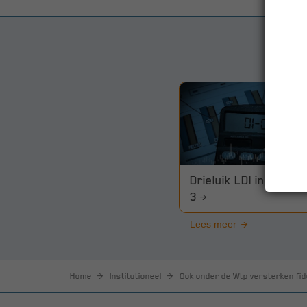
Drieluik LDI in de WTP
3
Lees meer
Home
Institutioneel
Ook onder de Wtp versterken fi