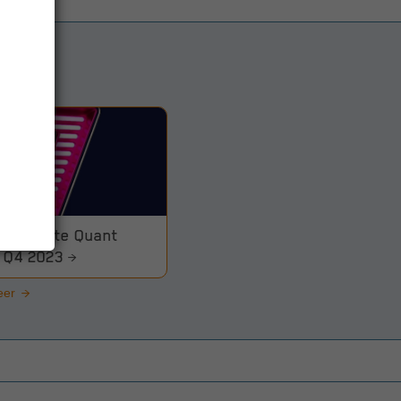
aalupdate Quant
y Q4 2023
eer