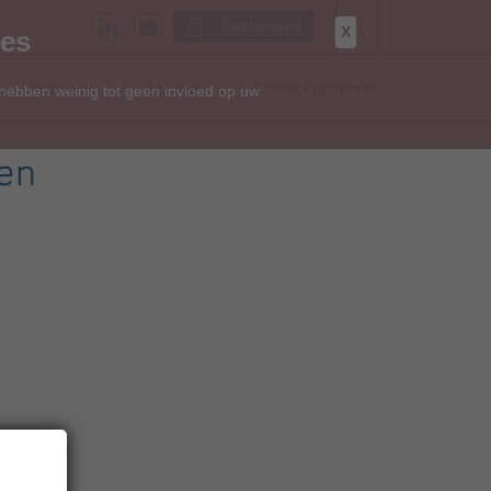
Dashboard
X
ies
Over ons
Actueel
Contact opnemen
 hebben weinig tot geen invloed op uw
 en