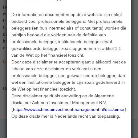
Het thema biodiversiteit staat momenteel hoog op de agenda van
menig impactbelegger en pensioenfondsbestuurder. Verlies aan
De informatie en documenten op deze website zijn enkel
biodiversiteit heeft een zware impact op onze samenleving als de
bedoeld voor professionele beleggers. Met professionele
huidige negatieve trend niet wordt doorbroken. De belangrijkste
beleggers (en hun intermediairs of consultants) worden die
beleggingscategorieën waarmee een directe impact op
partijen bedoeld die voldoen aan de definitie van
biodiversiteit kan worden nagestreefd zijn: private equity, private
professionele belegger, institutionele belegger en/of
debt, bosbouw en landbouw.
gekwalificeerde belegger zoals opgenomen in artikel 1:1
van de Wet op het financieel toezicht.
Lees er hier alles over (pdf)
Door deze disclaimer te accepteren gaat u akkoord met de
inhoud van deze disclaimer en verklaart u een
professionele belegger, een gekwalificeerde belegger, dan
wel een institutionele belegger te zijn zoals gedefinieerd in
Delen:
de Wet op het financieel toezicht.
Deze disclaimer geldt als aanvulling op de Algemene
disclaimer Achmea Investment Management B.V.
(
https://www.achmeainvestmentmanagement.nl/disclaimer
).
Op deze disclaimer is Nederlands recht van toepassing.
Gerelateerde artikelen