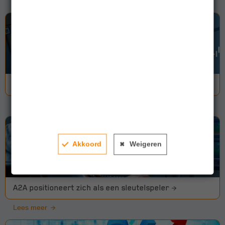
Pensioenupdate mei 2025
Lees meer
Akkoord
Weigeren
A2A positioneert zich als een sleutelspeler
Lees meer