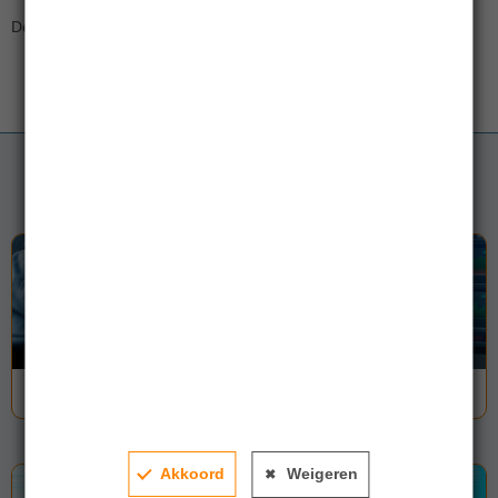
Delen:
Gerelateerde artikelen
A2A positioneert zich als een sleutelspeler
Lees meer
Akkoord
Weigeren