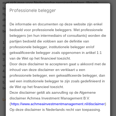
met zich mee voor Nederlandse pensioenfondsen. Illiquide
beleggingen, zoals private equity, infrastructuur, vastgoed en
Professionele belegger
hypotheken, bieden aantrekkelijke rendementen en
diversificatievoordelen, maar brengen ook uitdagingen met zich
De informatie en documenten op deze website zijn enkel
mee, zoals vertraagde waarderingen en hogere kosten. We
bedoeld voor professionele beleggers. Met professionele
beantwoorden de belangrijkste vragen.
beleggers (en hun intermediairs of consultants) worden die
partijen bedoeld die voldoen aan de definitie van
1. Hoe aantrekkelijk zijn illiquide beleggingen onder de Wtp?
professionele belegger, institutionele belegger en/of
2. Wat zijn de belangrijkste uitdagingen voor illiquide beleggingen
gekwalificeerde belegger zoals opgenomen in artikel 1:1
binnen de nieuwe pensioenregelingen?
van de Wet op het financieel toezicht.
3. Wat betekent het toevoegen van illiquide beleggingen voor
Door deze disclaimer te accepteren gaat u akkoord met de
verschillende leeftijdscohorten?
inhoud van deze disclaimer en verklaart u een
4. Hoe kunnen pensioenfondsen omgaan met de vertraagde
professionele belegger, een gekwalificeerde belegger, dan
waardering?
wel een institutionele belegger te zijn zoals gedefinieerd in
5. Wat zijn de ontwikkelingen in de markt om waarderingen sneller
de Wet op het financieel toezicht.
beschikbaar te krijgen?
Deze disclaimer geldt als aanvulling op de Algemene
disclaimer Achmea Investment Management B.V.
Lees meer (pdf)
(
https://www.achmeainvestmentmanagement.nl/disclaimer
).
Op deze disclaimer is Nederlands recht van toepassing.