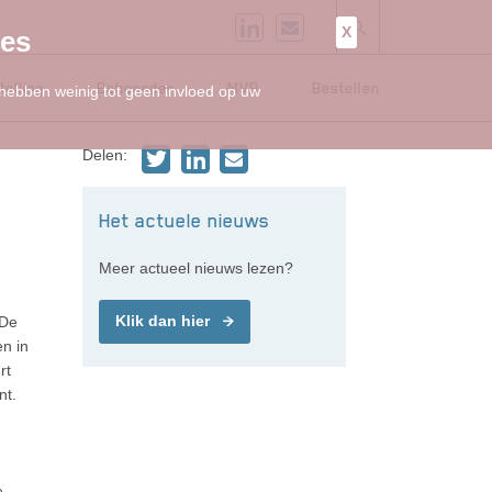
X
ies
telling
Beheerder
MVB
Bestellen
 hebben weinig tot geen invloed op uw
Delen:
Het actuele nieuws
Meer actueel nieuws lezen?
Klik dan hier
 De
n in
rt
nt.
e