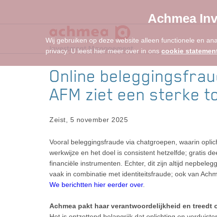
Achmea Inv
Wij gebruiken op deze website alleen functionele en an
privacy. U leest hier meer over in ons
cookie statemen
Online beleggingsfraud
AFM ziet een sterke 
Zeist, 5 november 2025
Vooral beleggingsfraude via chatgroepen, waarin opli
werkwijze en het doel is consistent hetzelfde; gratis
financiële instrumenten. Echter, dit zijn altijd nepbele
vaak in combinatie met identiteitsfraude; ook van A
We berichtten hier eerder over
.
Achmea pakt haar verantwoordelijkheid en treedt 
Het is ontzettend belangrijk dat oplichting en verduis