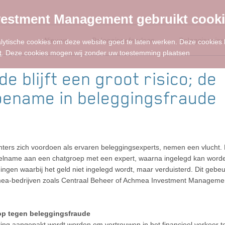
estment Management gebruikt cook
Nieuws
Beleggingsfondsen
Beleggingsins
alytische cookies om deze website goed te laten werken. Deze cookies
t
. Deze cookies mogen wij zonder uw toestemming plaatsen
e blijft een groot risico; de
toename in beleggingsfraude
chters zich voordoen als ervaren beleggingsexperts, nemen een vlucht.
 deelname aan een chatgroep met een expert, waarna ingelegd kan worde
ggingen waarbij het geld niet ingelegd wordt, maar verduisterd. Dit gebeu
chmea-bedrijven zoals Centraal Beheer of Achmea Investment Manageme
op tegen beleggingsfraude
tering aangepakt wordt worden om vertrouwen in het financieel verkeer t