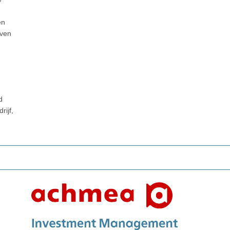
en
jven
d
ijf,