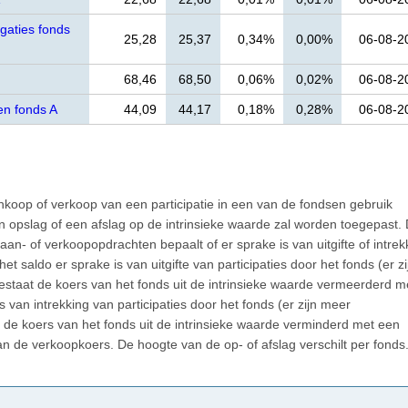
gaties fonds
25,28
25,37
0,34%
0,00%
06-08-2
68,46
68,50
0,06%
0,02%
06-08-2
n fonds A
44,09
44,17
0,18%
0,28%
06-08-2
nkoop of verkoop van een participatie in een van de fondsen gebruik
opslag of een afslag op de intrinsieke waarde zal worden toegepast.
an- of verkoopopdrachten bepaalt of er sprake is van uitgifte of intrek
et saldo er sprake is van uitgifte van participaties door het fonds (er zi
taat de koers van het fonds uit de intrinsieke waarde vermeerderd m
s van intrekking van participaties door het fonds (er zijn meer
e koers van het fonds uit de intrinsieke waarde verminderd met een
an de verkoopkoers. De hoogte van de op- of afslag verschilt per fonds