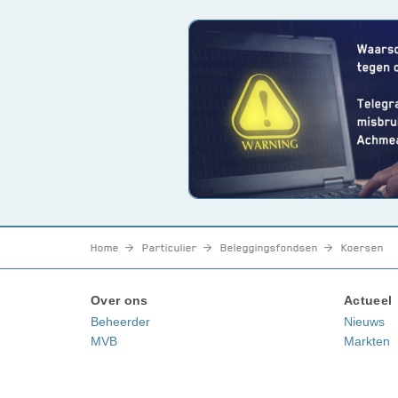
Home
Particulier
Beleggingsfondsen
Koersen
Over ons
Actueel
Beheerder
Nieuws
MVB
Markten