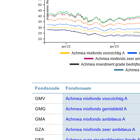
50
45
40
35
30
25
20
jan'22
jan'23
Achmea mixfonds voorzichtig A
Achmea mixfonds zeer am
Achmea investment grade bedrijfso
Achmea 
Fondscode
Fondsnaam
GMV
Achmea mixfonds voorzichtig A
GMG
Achmea mixfonds gemiddeld A
GMA
Achmea mixfonds ambitieus A
GZA
Achmea mixfonds zeer ambitieus A
GES
Achmea euro staatsobligaties fonds A