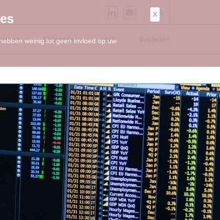
X
ies
telling
Beheerder
MVB
Bestellen
 hebben weinig tot geen invloed op uw