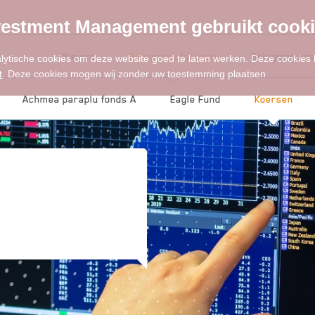
estment Management gebruikt cook
Nieuws
Beleggingsfondsen
Beleggingsins
alytische cookies om deze website goed te laten werken. Deze cookies
t
. Deze cookies mogen wij zonder uw toestemming plaatsen
Achmea paraplu fonds A
Eagle Fund
Koersen