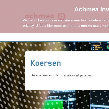
Achmea Inv
Wij gebruiken op deze website alleen functionele en an
privacy. U leest hier meer over in ons
cookie statemen
Koersen
De koersen worden dagelijks afgegeven.