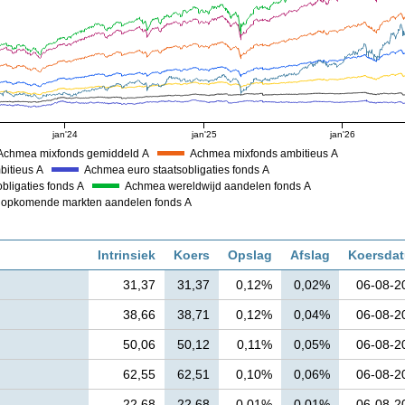
jan'24
jan'25
jan'26
Achmea mixfonds gemiddeld A
Achmea mixfonds ambitieus A
bitieus A
Achmea euro staatsobligaties fonds A
bligaties fonds A
Achmea wereldwijd aandelen fonds A
opkomende markten aandelen fonds A
Intrinsiek
Koers
Opslag
Afslag
Koersda
31,37
31,37
0,12%
0,02%
06-08-2
38,66
38,71
0,12%
0,04%
06-08-2
50,06
50,12
0,11%
0,05%
06-08-2
62,55
62,51
0,10%
0,06%
06-08-2
22,68
22,68
0,01%
0,01%
06-08-2