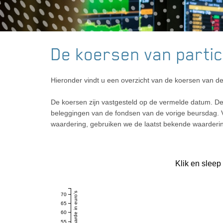
De koersen van parti
Hieronder vindt u een overzicht van de koersen van d
De koersen zijn vastgesteld op de vermelde datum. D
beleggingen van de fondsen van de vorige beursdag. V
waardering, gebruiken we de laatst bekende waarderin
Klik en sleep
Intrinsieke Waarde in euro’s
70
65
60
55