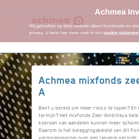
Achmea Inv
Wij gebruiken op deze website alleen functionele en an
privacy. U leest hier meer over in ons
cookie statemen
Achmea mixfonds zee
A
Bent u bereid om meer risico te lopen? En 
termijn? Het mixfonds Zeer Ambitieus bele
koersen van aandelen kunnen meer schomm
Daarom is het beleggingsbeleid van dit Fo
vermogensgroei over een langere periode.