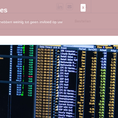
X
ies
telling
Beheerder
MVB
Bestellen
 hebben weinig tot geen invloed op uw