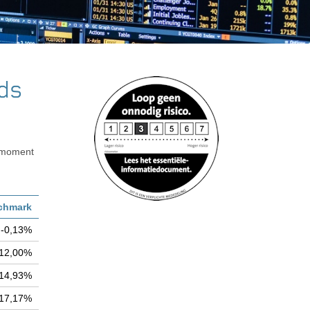
ds
k moment
chmark
-0,13%
12,00%
14,93%
17,17%