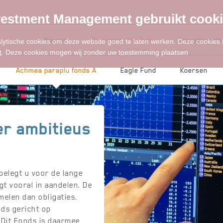
estment Management gebruikt cook
Nieuws
Beleggingsfondsen
Beleggingsins
alytische cookies om deze website goed te laten werken. Deze cookies
t
. Deze cookies mogen wij zonder uw toestemming plaatsen
Achmea paraplu fonds A
Eagle Fund
Koersen
r ambitieus
belegt u voor de lange
gt vooral in aandelen. De
elen dan obligaties.
nds gericht op
 Dit Fonds is daarmee