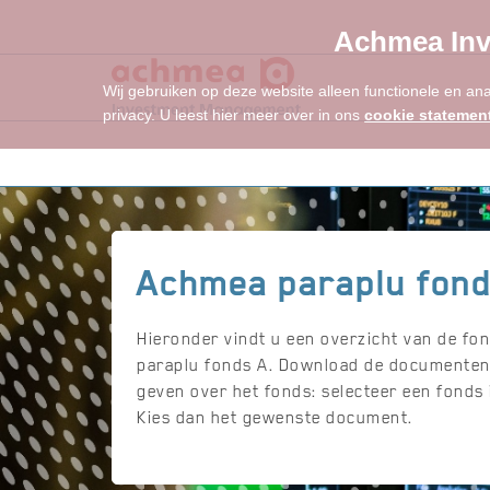
Achmea Inv
Wij gebruiken op deze website alleen functionele en an
privacy. U leest hier meer over in ons
cookie statemen
Achmea paraplu fond
Hieronder vindt u een overzicht van de f
paraplu fonds A. Download de documenten
geven over het fonds: selecteer een fonds i
Kies dan het gewenste document.