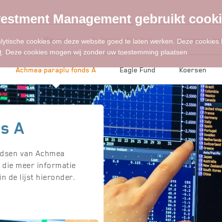
estment Management gebruikt cook
Nieuws
Beleggingsfondsen
Beleggingsins
alytische cookies om deze website goed te laten werken. Deze cookies
t
. Deze cookies mogen wij zonder uw toestemming plaatsen
Achmea paraplu fonds A
Eagle Fund
Koersen
s A
ondsen van Achmea
 die meer informatie
n de lijst hieronder.