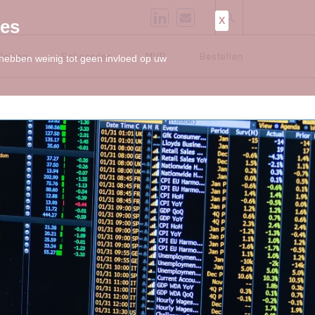
X
ies
telling
Beheerder
MVB
Bestellen
 hebben weinig tot geen invloed op uw