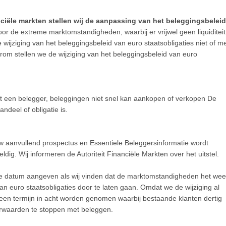
iële markten stellen wij de aanpassing van het beleggingsbeleid
r de extreme marktomstandigheden, waarbij er vrijwel geen liquiditeit
e wijziging van het beleggingsbeleid van euro staatsobligaties niet of m
rom stellen we de wijziging van het beleggingsbeleid van euro
t dat een belegger, beleggingen niet snel kan aankopen of verkopen De
andeel of obligatie is.
euw aanvullend prospectus en Essentiele Beleggersinformatie wordt
dig. Wij informeren de Autoriteit Financiële Markten over het uitstel.
euwe datum aangeven als wij vinden dat de marktomstandigheden het wee
n euro staatsobligaties door te laten gaan. Omdat we de wijziging al
 een termijn in acht worden genomen waarbij bestaande klanten dertig
rwaarden te stoppen met beleggen.