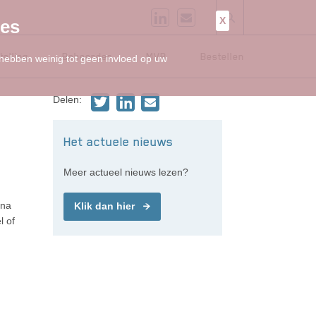
X
ies
telling
Beheerder
MVB
Bestellen
 hebben weinig tot geen invloed op uw
Delen:
Het actuele nieuws
Meer actueel nieuws lezen?
rna
Klik dan hier
l of