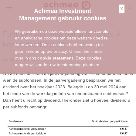
X
Achmea Investment
Management gebruikt cookies
Wij gebruiken op deze website alleen functionele
Fondsen Achmea paraplu fonds A
en analytische cookies om deze website goed te
keren dividend uit
laten werken. Deze cookies hebben weinig tot
geen invloed op uw privacy. U leest hier meer
over in ons
cookie statement
. Deze cookies
Zeist, 31 mei 2024
mogen wij zonder uw toestemming plaatsen
Op 30 mei 2024 was de jaarvergadering van Achmea paraplu fonds
A en de subfondsen. In de jaarvergadering bespraken we het
dividend over het boekjaar 2023. Belegde u op 30 mei 2024 aan
het einde van de werkdag in één van onderstaande subfondsen?
Dan heeft u recht op dividend. Hieronder ziet u hoeveel dividend u
per subfonds ontvangt: