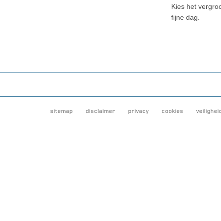
Kies het vergr
fijne dag.
sitemap
disclaimer
privacy
cookies
veilighei