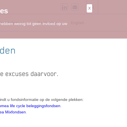
X
ies
Institutioneel
Particulier
English
 hebben weinig tot geen invloed op uw
nden
ze excuses daarvoor.
vindt u fondsinformatie op de volgende plekken:
mea life cycle beleggingsfondsen
.
a Mixfondsen
.