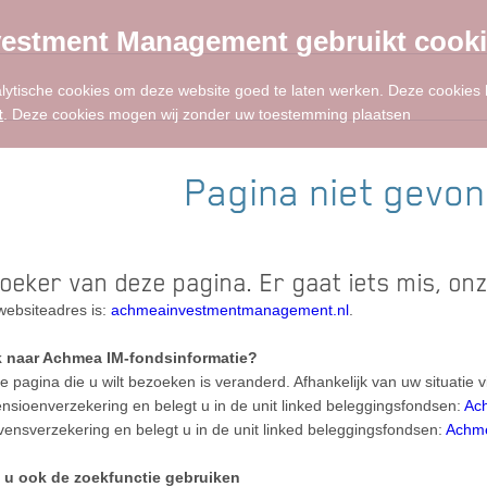
estment Management gebruikt cook
alytische cookies om deze website goed te laten werken. Deze cookies
t
. Deze cookies mogen wij zonder uw toestemming plaatsen
Pagina niet gevo
oeker van deze pagina. Er gaat iets mis, on
ebsiteadres is:
achmeainvestmentmanagement.nl
.
k naar Achmea IM-fondsinformatie?
e pagina die u wilt bezoeken is veranderd. Afhankelijk van uw situatie 
ensioenverzekering en belegt u in de unit linked beleggingsfondsen:
Ach
evensverzekering en belegt u in de unit linked beleggingsfondsen:
Achme
t u ook de zoekfunctie gebruiken